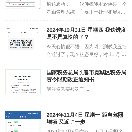
原始表格：一、软件概述本软件是一个
以下内容需要兑换：
考勤管理系统，主要用于处理和展示员
工的考勤数据。通过导入特定格式的
Excel 文件，可以对员工的考勤情况进
登陆后查看
2024年10月31日 星期四 我这进度
行统计和分析，并能够查看特定员工的
是不是算快的了？
详细考勤记录。二、使用要...
今天心情很不错！因为科二测试我五把
标签:
个人日记
住房保障
全通过了，现在状态良好，对 11 月 3
号的科二考试充满了信心。感觉自己这
段时间的努力没有白费，每一次的练习
国家税务总局长春市宽城区税务局
都有了回报。希望在接下来的几天里，
责令限期改正通知书
我能继续保持这样的状态...
我好像又要被罚了 ...
2024年11月4日 星期一 距离驾照
增项 又近了一步
2024年10月8号交款。10月10号报名