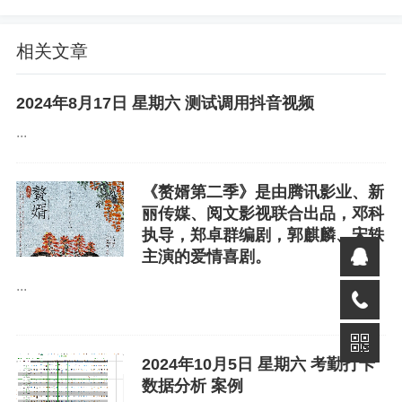
相关文章
文件下载地址 ：
2024年8月17日 星期六 测试调用抖音视频
...
http://zb.ccxb.net:3181/#s/_bb8ViyQ
《赘婿第二季》是由腾讯影业、新
打包下载：
丽传媒、阅文影视联合出品，邓科
执导，郑卓群编剧，郭麒麟、宋轶
http://zb.ccxb.net:3181/#s/EBJcVT5G
主演的爱情喜剧。
...
免责声明
如果您对本文有异议，请先阅读本站《
免责声明
》，如仍保
持您个人观点可与本人联系。
2024年10月5日 星期六 考勤打卡
数据分析 案例