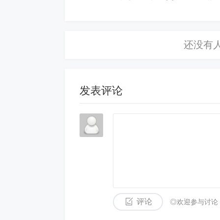
持续监督和管理临时停车区域的使用情
四、预期效果
通过发放临时停车牌照和规范停车管理
道路通行效率，保障学生和家长的出行
发表评论
免责声明
如果您对本文有异议，请先阅读本站《
免
评论
◎欢迎参与讨论