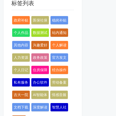
标签列表
政府补贴
医保社保
稳岗补贴
个人作品
数据测试
站内通知
其他内容
兴趣爱好
个人解读
人力资源
政务政策
官方发文
个人日记
住房保障
经办操作
私有服务
办公软件
劳动备案
吉大一院
AI智能体
情感音频
文档下载
深度解读
智慧人社