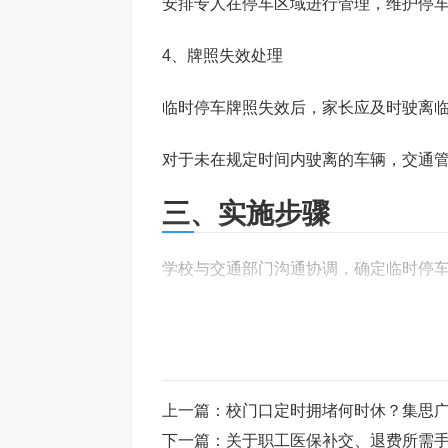
安排专人在停车区域进行管理，维护停
4、牌照失效处理
临时停车牌照失效后，家长应及时驶离
对于未在规定时间内驶离的车辆，交通
三、实施步骤
学校与交通部门沟通协调，确定临时停
学校向家长宣传临时停车牌照的使用方
划定临时停车区域，并进行必要的设施
上一篇：
校门口定时拥堵何时休？集思
开始发放临时停车牌照，并在放学时段
下一篇：
关于职工医保补交、退费所需