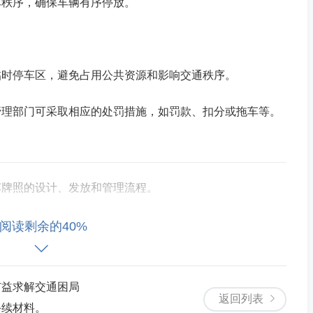
车秩序，确保车辆有序停放。
临时停车区，避免占用公共资源和影响交通秩序。
管理部门可采取相应的处罚措施，如罚款、扣分或拖车等。
车牌照的设计、发放和管理流程。
法和注意事项，提高家长的知晓度和配合度。
阅读剩余的40%
建设和标识设置。
广益求解交通困局
进行试运行，根据实际情况进行调整和完善。
返回列表
手续材料。