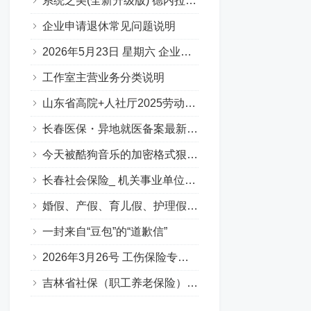
系统之美(全新升级版) 德内拉梅多斯
企业申请退休常见问题说明
2026年5月23日 星期六 企业职工基本养老保险专场问答汇总
工作室主营业务分类说明
山东省高院+人社厅2025劳动人事争议十大典型案例
长春医保・异地就医备案最新要点
今天被酷狗音乐的加密格式狠狠上了一课…
长春社会保险_ 机关事业单位养老保险（含职业年金）（Q&A版）
婚假、产假、育儿假、护理假（吉林省地方政策）
一封来自“豆包”的“道歉信”
2026年3月26号 工伤保险专场答疑（Q&A版）
吉林省社保（职工养老保险）补缴政策全解