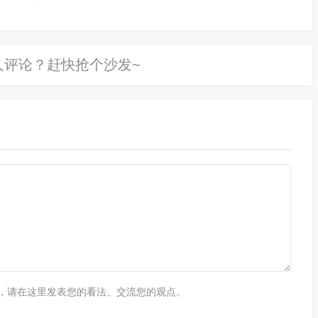
况，确保方案的有效实施。
，可以有效缓解学校放学时段校门口的交通拥堵问题，提高
安全，同时也为周边居民创造一个更加舒适的生活环境。
责声明
》，如仍保持您个人观点可与本人联系。
，请在这里发表您的看法、交流您的观点。