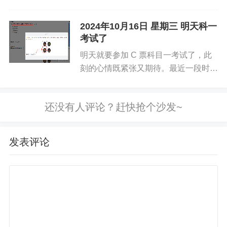
每次做到模拟题的时候，总是在那些数
字上栽跟头。扣分的情况、限速的数
2024年10月16日 星期三 明天科一
值、罚款的金额，它们就像一群小恶
考试了
魔，不断地在我脑海里捣乱。一看到那
明天就要参加 C 票科目一考试了，此
些...
刻的心情既紧张又期待。最近一段时
间，为了这场考试，我付出了很多努
力。每天都认真学习驾校发放的教材，
那些交通法规、标志标线和安全常识，
一遍又一遍地在脑海中反复记忆。还...
发表评论
这才是我的，图一是参考图。
免责声明
如果您对本文有异议，请先阅读本站《
免责声明
》，如仍保
持您个人观点可与本人联系。