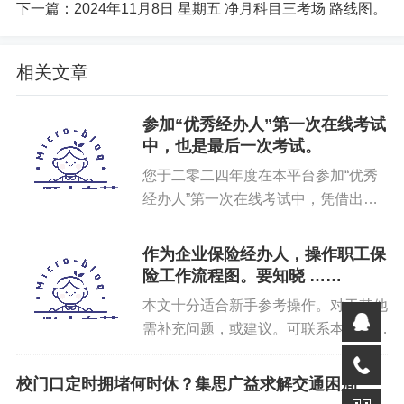
10月22号开始练车。共计练车12天，每天往返35公里，坚
下一篇：
2024年11月8日 星期五 净月科目三考场 路线图。
持12天。共计420公里，共计练车12小时。
相关文章
11月3号考科二。第一把没过，第二把险过！
参加“优秀经办人”第一次在线考试
11月6号 我媳妇相中 大众CC，支付定金4000元。
中，也是最后一次考试。
11月8号科三练车第一天。骑摩托车来回48公里！练习考
您于二零二四年度在本平台参加“优秀
试线路1，2圈当天报考14号科三。
经办人”第一次在线考试中，凭借出色
的个人业务知识，取得优异成绩，并获
11月8号，全款拿下二手大众cc，办理过户手续中。
100 分。在职工保险业务经办知识方面
作为企业保险经办人，操作职工保
表现突出，完全符合“第一期...
险工作流程图。要知晓 ……
全款已付，二手大众 CC 。 不出意外 20号前就能下证了
本文十分适合新手参考操作。对于其他
。
需补充问题，或建议。可联系本人。尚
未设计完，临时存储私有服务器。哪个
环节有问题，处理哪个环节。带有
校门口定时拥堵何时休？集思广益求解交通困局
logo 标志的，均附有地址链接。点击