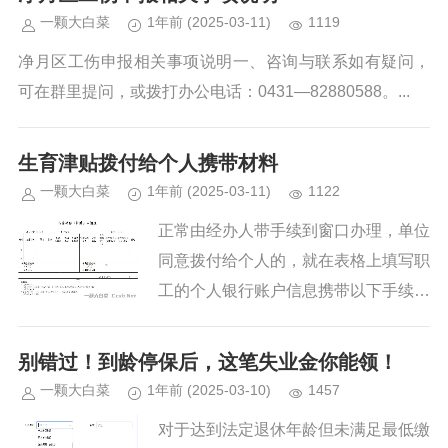
一颗大白菜
1年前
(2025-03-11)
1119
净月区工伤申报相关事项说明一、咨询与联系如有疑问，
可在群里提问，或拨打办公电话：0431—82880588。...
生育津贴拨付给个人携带材料
一颗大白菜
1年前
(2025-03-11)
1122
正常由经办人带手续到窗口办理，单位
同意拨付给个人的，就在表格上填写职
工的个人银行账户信息携带以下手续：
（1）经办人身份证原件、（2）生育
津贴（补贴）申领表（加盖单位公
别错过！到龄停保后，这笔失业金你能领！
章）、（3）孩子的《出生医学证
一颗大白菜
1年前
(2025-03-10)
1457
明》...
对于达到法定退休年龄但未满足最低缴