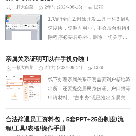
一颗大白菜
2年前
(2024-08-15)
1276
1.功能全面2.删除开发工具一栏3.启动
速度快，资源占用小，不会后台驻留4.
除程序必要名称外，删除一切关于WP
S的内容（绝对纯净无广告）5.删除联
网组件，永久有效，打开即用，无需注
亲属关系证明可以在手机办啦！
册6.体积小，适合硬...
一颗大白菜
2年前
(2024-08-14)
1329
线下办理亲属关系证明需要到户籍地派
出所，还要提交居民身份证、户口簿等
申请材料。“吉事办”现已推出亲属关系
证明服务，用手机就能便捷办理。通
过“吉事办”开具亲属关系证明，有效期
合法辞退员工资料包，5套PPT+25份制度/流
为3个月，可用于小额遗产继承...
程/工具/表格/操作手册