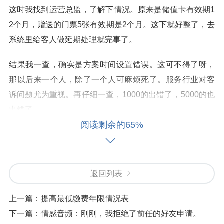
这时我找到运营总监，了解下情况。原来是储值卡有效期1
2个月，赠送的门票5张有效期是2个月。这下就好整了，去
系统里给客人做延期处理就完事了。
结果我一查，确实是方案时间设置错误。这可不得了呀，
那以后来一个人，除了一个人可麻烦死了。服务行业对客
诉问题尤为重视。再仔细一查，1000的出错了，5000的也
出错了。
阅读剩余的65%
我心思告诉给财务总监、运营总监，抓紧是按政策执行还
是按系统执行，直到今日发稿，这个问题仍没有人给我处
理意见。这类错卡仍在继续售卖，看下图：
返回列表
上一篇：
提高最低缴费年限情况表
下一篇：
情感音频：刚刚，我拒绝了前任的好友申请。