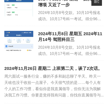
增项 又近了一步
2024年10月8号交款。10月10号报名
财务总监原话。你是真不负责呀。于是，今天下午，我给
成功。10月17号科一考试。得分96
总经理发了一篇文。结果，就是我现在在这吐槽呢 。内
分，考试成绩合格。10月22号开始练
容：
车。共计练车12天，每天往返35公
2024年11月8日 星期五 2024年11
里，坚持12天。共计420公里，共计练
月14号 驾照科目三
该卡类型自 2024 年 10 月开始售卖，目前截至到 202
车12小时。1...
2024年10月8号交款。10月10号报名
成功。10月17号科一考试。得分96
现在应立即修改方案 2 月（60 天）为 12 个月（365
分，考试成绩合格。10月22号开始练
我请你指示，抓紧时间处理呀。我8号休息，9号上班还没
车。共计练车12天，每天往返35公
2024年11月26日 星期二 上班第二天，谈了2次话。
有指示。我也不对你们有什么希望了，我已经在11月25号
里，坚持12天。共计420公里，共计练
周六面试一服务行业，赚的不多和副总聊了半天。昨天一
提离职了。整天搞哪些没有用的，有用的事，正事不干。
车12小时。1...
天啥也没干收拾一点屋子。今天很气愤的是……每个人有
我可不和你们扯犊子啦。 皇上不急我太监急什么，出现一
个人的工作习惯，看似你是我直属领导，但你无法为我解
个处理一个呗 ，本身我来就没人和我交接，你指望我交接
决我工作习惯。你要是觉得我有问题，你找你直属领导与...
给别人么 ？ 哎 真无语。