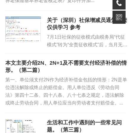
养老保险基本养老金核定表》复印件并加...
关于（深圳）社保增减员通知解读
仅供学习 参考
7月1日社保的征收模式由税务局“代征
模式”转为“全责征收模式”后，当月无参
保截止日期，入职参保，离职停保，最
大的改变是当月离职员工由第一家单位
本文主要介绍2N、2N+1及不需要支付经济补偿的情
负责缴纳当月社保，税务系统将自动计
形。（第二篇）
入本单位。如员工在第一家...
第一、单位须支付2N作为经济补偿金包括的情形：2N是单
位违法解除或终止的赔偿金。用人单位违反《劳动合同
法》第四十二条、四十八条、八十七条之规定，违法解除
或终止劳动合同，用人单位应当向劳动者支付赔偿金。...
生活和工作中遇到的一些常见问
题。（第三篇）