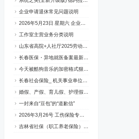
系统之美(全新升级版) 德内拉梅多斯
企业申请退休常见问题说明
2026年5月23日 星期六 企业职工基本养老保险专场问答汇总
工作室主营业务分类说明
山东省高院+人社厅2025劳动人事争议十大典型案例
长春医保・异地就医备案最新要点
今天被酷狗音乐的加密格式狠狠上了一课…
长春社会保险_ 机关事业单位养老保险（含职业年金）（Q&A版）
婚假、产假、育儿假、护理假（吉林省地方政策）
一封来自“豆包”的“道歉信”
2026年3月26号 工伤保险专场答疑（Q&A版）
吉林省社保（职工养老保险）补缴政策全解