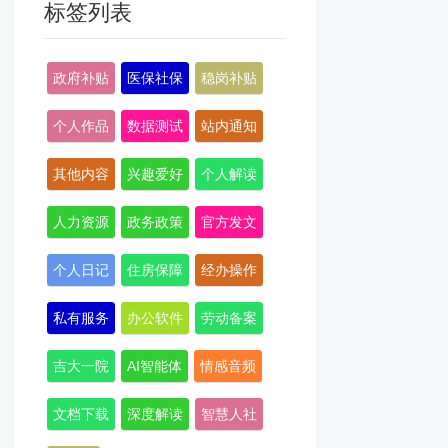
标签列表
政府补贴
医保社保
稳岗补贴
个人作品
数据测试
站内通知
其他内容
兴趣爱好
个人解读
人力资源
政务政策
官方发文
个人日记
住房保障
经办操作
私有服务
办公软件
劳动备案
吉大一院
AI智能体
情感音频
文档下载
深度解读
智慧人社